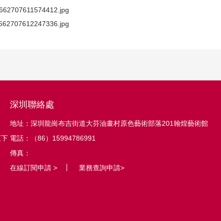
深圳聯絡處
地址：深圳龍崗布吉街道大芬油畫村原色藝術部落201翰煌藝術館
至下
電話：（86）15994786991
傳真：
在線訂閱申請 >
業務查詢申請>