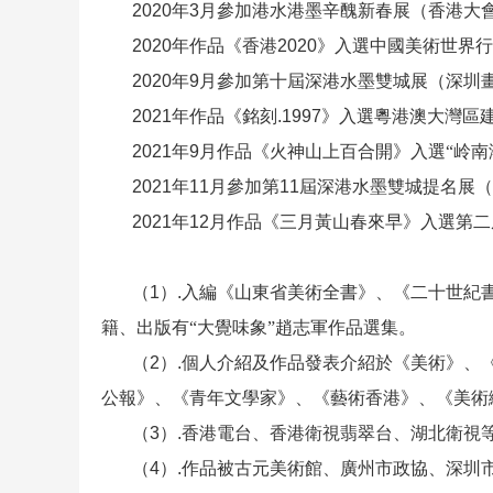
2020
年
3
月參加港水港墨辛醜新春展（香港大
2020
年作品《香港
2020
》入選中國美術世界行
2020
年
9
月參加第十屆深港水墨雙城展（深圳
2021
年作品《銘刻
.1997
》入選粵港澳大灣區
2021
年
9
月作品《火神山上百合開》入選“岭南
2021
年
11
月參加第
11
屆深港水墨雙城提名展（
2021
年
12
月作品《三月黃山春來早》入選第二
（
1
）
.
入編《山東省美術全書》、《二十世紀
籍、出版有“大覺味象”趙志軍作品選集。
（
2
）
.
個人介紹及作品發表介紹於《美術》、
公報》、《青年文學家》、《藝術香港》、《美術
（
3
）
.
香港電台、香港衛視翡翠台、湖北衛視
（
4
）
.
作品被古元美術館、廣州市政協、深圳