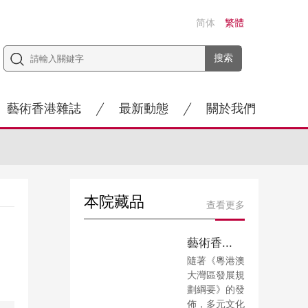
简体
繁體
藝術香港雜誌
最新動態
關於我們
本院藏品
查看更多
藝術香...
隨著《粵港澳
大灣區發展規
劃綱要》的發
佈，多元文化