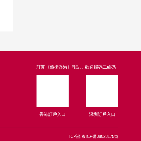
訂閱《藝術香港》雜誌，歡迎掃碼二維碼
香港訂戶入口
深圳訂戶入口
ICP證:
粵ICP備08023175號