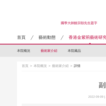
國學大師饒宗頤先生題字
首頁
藝術動態
香港金紫荊藝術研
本院概況
藝術家介紹
本院藏品
首頁
>
本院概況
>
藝術家介紹
>
詳情
副
2022-09-09