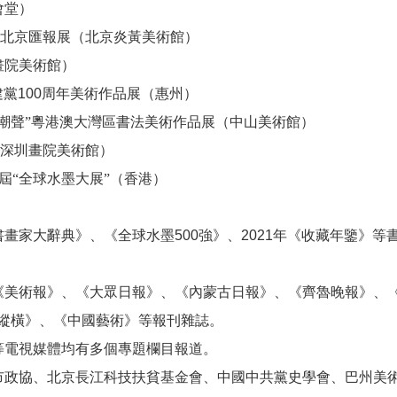
會堂）
北京匯報展（北京炎黃美術館）
畫院美術館）
建黨
100
周年美術作品展（惠州）
潮聲”粵港澳大灣區書法美術作品展（中山美術館）
深圳畫院美術館）
屆“全球水墨大展”（香港）
書畫家大辭典》、《全球水墨
500
強》、
2021
年《收藏年鑒》等
《美術報》、《大眾日報》、《內蒙古日報》、《齊魯晚報》、
縱橫》、《中國藝術》等報刊雜誌。
等電視媒體均有多個專題欄目報道。
市政協、北京長江科技扶貧基金會、中國中共黨史學會、巴州美