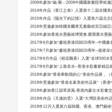
2009
年參加“融·聚—
2009
中國國家畫院學術邀
2014
年作品《香江之舂》人選第十二屆全國美
2015
年作品《陽光下的記憶》入選第六屆北京
2016
年受邀參加韓國首爾青瓦臺藝術宮亞細亞
2016
年參加香港水墨藝術博覽會
.
榮寶齋水墨藝
2017
年
6
月參加“慶祝香港回歸
20
周年
--
中國畫
2017
年
7
月參加“慶祝香港回歸
20
周年
--
滬港深
2017
年
8
月作品《稻花飄香》入選“全球
500
水
2017
年
8
月參加“上善若水
--
香港水彩畫家精品
2018
年參加“香港牽動我的心”美術作品展，（
2019
年受邀參加“香港名家美術作品展”（香港
2019
年參加香江韻草原風
-
香港內蒙古水彩畫
2019
年作品《天邊的雲》入選“大灣區美術作
2019
年
12
月入選第六屆韓國、香港、澳門藝術