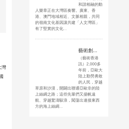
和諧相融的動
人樂章正在大灣區奏響。廣東、香
港、澳門地域相近、文脈相親，共同
的嶺南文化基因讓共建「人文灣區」
有了堅實的文化...
藝術創...
（藝術香港
訊）2,000多
大灣
年前，亞歐大
陸上勤勞勇敢
國
的人民，穿越
草原和沙漠，開闢出聯通亞歐非的陸
上絲綢之路；這些先輩們又揚帆遠
航、穿越驚濤駭浪，闖蕩出連接東西
方的海上絲綢...