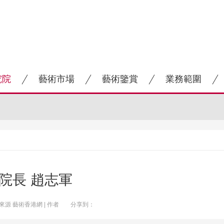
究院
藝術市場
藝術鑒賞
業務範圍
院長 趙志軍
 | 來源 藝術香港網 | 作者
分享到：