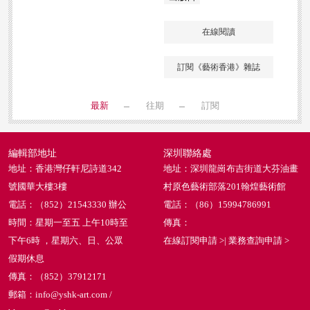
在線閱讀
訂閱《藝術香港》雜誌
最新
往期
訂閱
編輯部地址
深圳聯絡處
地址：香港灣仔軒尼詩道342
地址：深圳龍崗布吉街道大芬油畫
號國華大樓3樓
村原色藝術部落201翰煌藝術館
電話：（852）21543330 辦公
電話：（86）15994786991
時間：星期一至五 上午10時至
傳真：
下午6時 ，星期六、日、公眾
在線訂閱申請 >
|
業務查詢申請 >
假期休息
傳真：（852）37912171
郵箱：info@yshk-art.com /