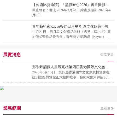
【藝術比賽邀請】「墨影匠心2026」書畫攝影比賽現正接受報名！
截止報名：書法 2026年3月28日 繪畫及攝影 2026年4
月8日
青年藝術家Kayuu簽約日月星 打造文化IP蘇小坡
11月21日，日月星文創禮品舉辦《遇見・蘇小坡》簽
約儀式暨作品發布會，青年藝術家夏嶼（Kayuu）的
原創文化IP正式亮相。
展覽消息
查看更多
鄧朱錦韶個人畫展亮相第四屆香港國際文化創意博覽會
2026年5月15日，第四屆香港國際文化創意博覽會在
亞洲國際博覽館正式拉開帷幕，藝術家鄧朱錦韶以"絢
麗晚霞 再創輝煌"為主題的個人畫展亮相其中。
業務範圍
查看更多