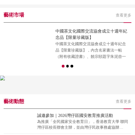
副主席許欽松任執行院長，沈平（原中美協理事、香港文
聯總會顧問）、王秋童（中國畫學會香港執行會長、香港
藝術市場
文化藝術交流協會會長）、趙志軍（香港藝發局視覺藝術
查看更多
委員會主席）、廖井梅（廣東省美協副主席）、韋勁敏
（香港美協秘書長）、賴榮春（藝術香港發展委員會主
中國茶文化國際交流協會成立十週年紀
《
席）任副院長。
念品【限量珍藏版】
《
中國茶文化國際交流協會成立十週年紀念
《
品【限量珍藏版】，內含名家書法一帖
5
（附有收藏證書）、饒宗頤題字朱泥壺一
道
只、香爐山珍藏黑茶兩盒（金庸、楊孫
區
西、張國良簽名，附收藏證書）。
項
藝術動態
查看更多
誠邀參加｜2026灣仔區國安教育推廣活動
為推廣「全民國家安全教育日」，香港教育大學 聯同
灣仔區校長聯會主辦，並由灣仔民政事務處協辦
「2026灣仔區國安教育推廣活動」。