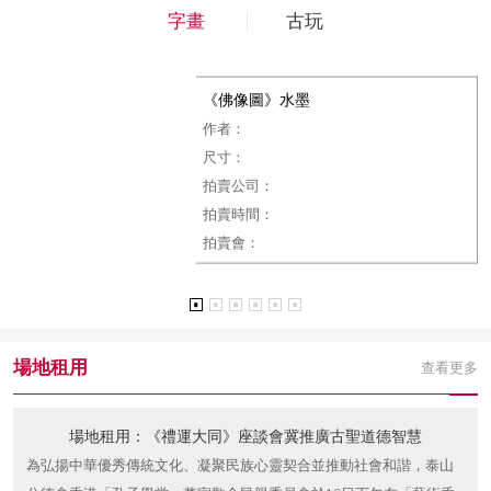
字畫
古玩
《佛像圖》水墨
作者：
尺寸：
拍賣公司：
拍賣時間：
拍賣會：
場地租用
查看更多
場地租用：《禮運大同》座談會冀推廣古聖道德智慧
為弘揚中華優秀傳統文化、凝聚民族心靈契合並推動社會和諧，泰山