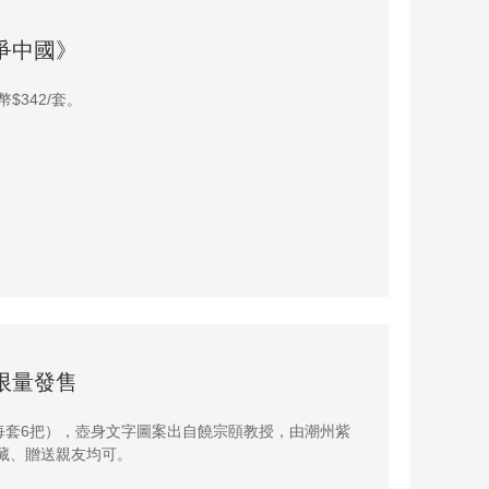
爭中國》
342/套。
限量發售
每套6把），壺身文字圖案出自饒宗頤教授，由潮州紫
收藏、贈送親友均可。