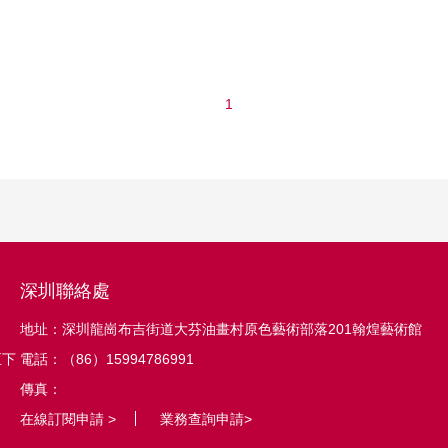
1
深圳聯絡處
地址：深圳龍崗布吉街道大芬油畫村原色藝術部落201翰煌藝術館
至下
電話：（86）15994786991
傳真：
在線訂閱申請 >
業務查詢申請>