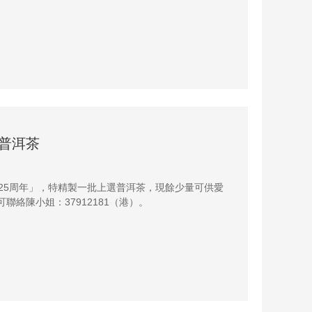
·普洱茶
125周年」，特精製一批上選普洱茶，現餘少量可供愛
聯絡陳小姐：37912181（港）。