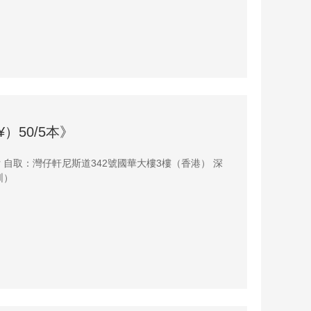
）50/5本》
圳）