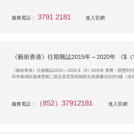
3791 2181
服務電話：
進入官網
《藝術香港》往期雜誌2015年～2020年 《$（¥
《藝術香港》往期雜誌2015～2020 $（¥）50/5本 運費：順豐到付 自取：灣仔軒尼斯道342號國華大樓3樓（香港） 深
圳市羅湖區蓮塘雲桐二路京基雲景梧桐西北側康馨項目部3樓（深
（852）37912181
服務電話：
進入官網