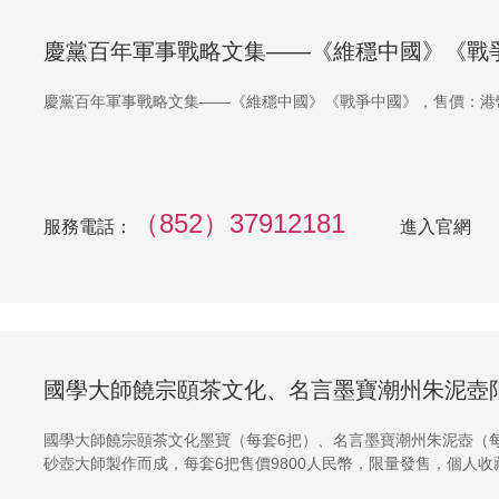
慶黨百年軍事戰略文集——《維穩中國》《戰
慶黨百年軍事戰略文集——《維穩中國》《戰爭中國》，售價：港幣$
（852）37912181
服務電話：
進入官網
國學大師饒宗頤茶文化、名言墨寶潮州朱泥壺
國學大師饒宗頤茶文化墨寶（每套6把）、名言墨寶潮州朱泥壺（
砂壺大師製作而成，每套6把售價9800人民幣，限量發售，個人