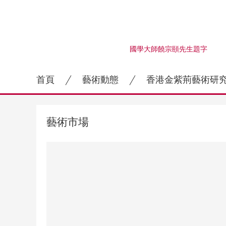
國學大師饒宗頤先生題字
首頁
藝術動態
香港金紫荊藝術研
藝術市場