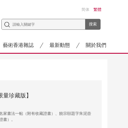
简体
繁體
藝術香港雜誌
最新動態
關於我們
限量珍藏版】
名家書法一帖（附有收藏證書）、饒宗頤題字朱泥壺
證書）。