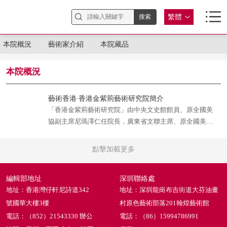
繁體
本院概況
藝術家介紹
本院藏品
本院概況
藝術香港∙香港金紫荊藝術研究院簡介
「香港金紫荊藝術研究院」由中央文史館館員、原全國美
協副主席尼瑪澤仁任院長，廣東省文聯主席、原全國美協
副主席許欽松任執行院長，沈平（原中美協理事、香港文
聯總會顧問）、王秋童（中國畫學會香港執行會長、香港
點擊加載更多
文化藝術交流協會會長）、趙志軍（香港藝發局視覺藝術
委員會主席）、廖井梅（廣東省美協副主席）、韋勁敏
編輯部地址
深圳聯絡處
（香港美協秘書長）、賴榮春（藝術香港發展委員會主
地址：香港灣仔軒尼詩道342
地址：深圳龍崗布吉街道大芬油畫
席）任副院長。
號國華大樓3樓
村原色藝術部落201翰煌藝術館
電話：（852）21543330 辦公
電話：（86）15994786991