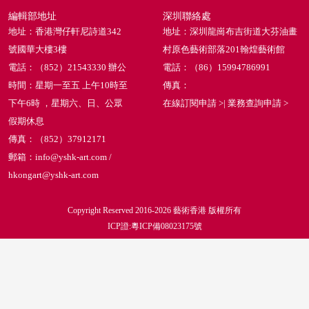
編輯部地址
深圳聯絡處
地址：香港灣仔軒尼詩道342
地址：深圳龍崗布吉街道大芬油畫
號國華大樓3樓
村原色藝術部落201翰煌藝術館
電話：（852）21543330 辦公
電話：（86）15994786991
時間：星期一至五 上午10時至
傳真：
下午6時 ，星期六、日、公眾
在線訂閱申請 >
|
業務查詢申請 >
假期休息
傳真：（852）37912171
郵箱：info@yshk-art.com /
hkongart@yshk-art.com
Copyright Reserved 2016-2026 藝術香港 版權所有
ICP證:粵ICP備08023175號