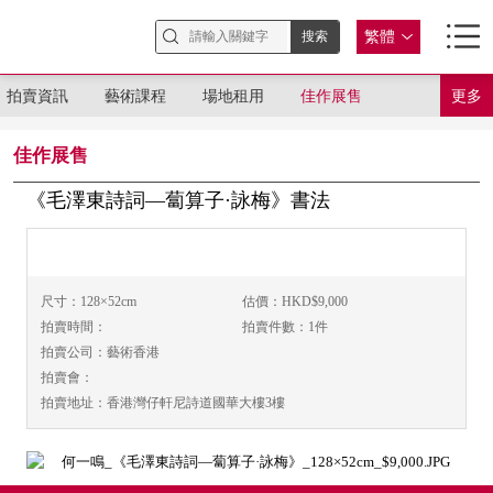
繁體
拍賣資訊
藝術課程
場地租用
佳作展售
更多
佳作展售
《毛澤東詩詞—蔔算子·詠梅》書法
尺寸：128×52cm
估價：HKD$9,000
拍賣時間：
拍賣件數：1件
拍賣公司：藝術香港
拍賣會：
拍賣地址：香港灣仔軒尼詩道國華大樓3樓