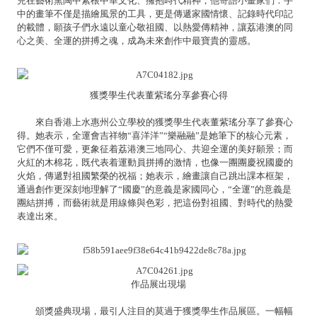
兒在藝術熏陶中紮根中華文化、擁抱時代精神，他寄語小畫家們：手
中的畫筆不僅是描繪風景的工具，更是傳遞家國情懷、記錄時代印記
的載體，願孩子們永遠以童心敬祖國、以熱愛傳精神，讓荔港澳的同
心之美、全運的拼搏之魂，成為未來創作中最寶貴的靈感。
獲獎學生代表董紫瑤分享參賽心得
來自香港上水惠州公立學校的獲獎學生代表董紫瑤分享了參賽心
得。她表示，全運會吉祥物“喜洋洋”“樂融融”是她筆下的核心元素，
它們不僅可愛，更象征着荔港澳三地同心、共迎全運的美好願景；而
火紅的木棉花，既代表着運動員拼搏的激情，也像一團團慶祝國慶的
火焰，傳遞對祖國繁榮的祝福；她表示，繪畫讓自己跳出課本框架，
通過創作更深刻地理解了“國慶”的意義是家國同心，“全運”的意義是
團結拼搏，而藝術就是用線條與色彩，把這份對祖國、對時代的熱愛
表達出來。
作品展出現場
頒獎盛典現場，最引人注目的莫過于獲獎學生作品展區。一幅幅