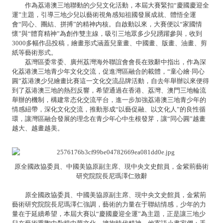
作為荔港澳三地聯動的少兒文化活動，本屆大賽緊扣“慶國慶迎全
運”主題，引導三地少兒以藝術視角感知祖國發展成就、體悟全運
會“同心、團結、拼搏”的精神内核。自啟動以來，大賽便以“家國情
懷”與“體育精神”為創作雙主線，吸引三地眾多少兒踴躍參與，收到
3000多幅作品投稿，繪畫形式涵蓋兒童畫、中國畫、版畫、油畫、剪
紙等藝術形式。
荔灣區委常委、廣州荔灣海外聯誼會會長在致辭中指出，作為深
化荔港澳三地青少年文化交流，促進灣區融合的載體，“童心繪·同心
圓”荔港澳少兒繪畫比賽這一文化交流品牌活動，自去年舉辦以來便得
到了荔港澳三地的熱烈反響，希望通過在香港、荔灣、澳門三地輪流
舉辦的機制，構建常态化交流平台，進一步加強荔港澳三地青少年的
情感紐帶，深化文化交流，推動形成“以藝促融、以文化人”的良性循
環，讓灣區融合發展的理念在青少年心中生根發芽，讓“同心圓”越畫
越大、越畫越美。
原全國政協委員、中國美協原副主席、現中央文史館員，
金紫荊藝術
研究院院長尼瑪澤仁致辭
原全國政協委員、中國美協原副主席、現中央文史館員，金紫荊
藝術研究院院長尼瑪澤仁強調，藝術的力量在于聯結情感，少年的力
量在于延續希望，本屆大賽以“慶國慶迎全運”為主題，正是讓三地少