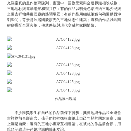
充滿童真的畫作整齊陳列，畫面中，國旗元素與全運标識相映成趣，
三地地标與運動場景和諧共存：有的作品以明亮色彩描繪三地少兒與
全運吉祥物共慶國慶的熱鬧場景；有的作品用細膩筆觸勾勒運動員沖
刺瞬間，背景是沐浴國慶霞光的三地标志性建築；還有的作品以岭南
醒獅搭配全運火炬，傳遞傳統與現代交融的家國情懷。
作品展出現場
不少獲獎學生在自己的作品前停下腳步，興奮地與作品和全運會
吉祥物前合影留念。孩子們輕輕撫摸畫紙上自己勾勒的國旗圖案，臉
上滿是自豪；還有的三地小畫家互相邀請，在彼此的作品前合影，用
鏡頭記錄這份跨越地域的藝術友誼。