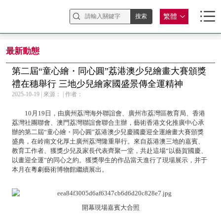
繁體
最新動態
第二屆“童心繪・同心圓”荔港澳少兒繪畫大賽頒獎
禮在穗舉行 三地少兒繪家國盛景傳全運精神
2025-10-19 | 來源： | 作者：
10月19日，由廣州荔灣海外聯誼會、廣州市荔灣區教育局、香港
荔灣社團聯會、澳門荔灣聯誼會聯合主辦，藝術香港文化推廣中心承
辦的第二屆“童心繪・同心圓”荔港澳少兒慶國慶迎全運繪畫大賽頒獎
盛典，在岭南文化厚土廣州荔灣隆重舉行。來自荔港澳三地的嘉賓、
教育工作者、獲獎少兒及家長代表齊聚一堂，共赴這場“以藝賀國慶、
以畫迎全運”的同心之約。獲獎學生的作品當天進行了現場展示，并于
本月在粵劇藝術博物館繼續展出。
開幕現場嘉賓大合照